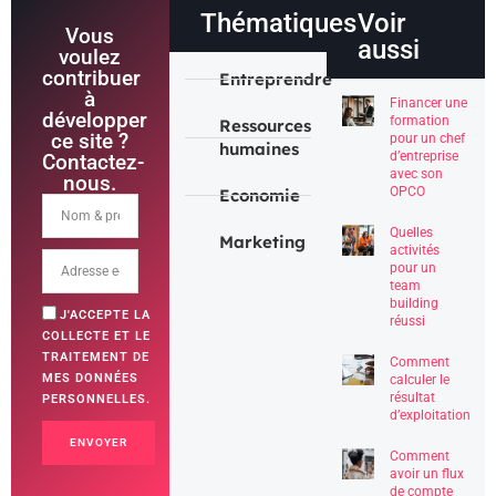
Thématiques
Voir
Vous
aussi
voulez
contribuer
Entreprendre
à
Financer une
développer
formation
Ressources
ce site ?
pour un chef
humaines
d’entreprise
Contactez-
avec son
nous.
OPCO
Economie
Quelles
Marketing
activités
pour un
team
building
J'ACCEPTE LA
réussi
COLLECTE ET LE
TRAITEMENT DE
Comment
MES DONNÉES
calculer le
résultat
PERSONNELLES.
d’exploitation
ENVOYER
Comment
avoir un flux
de compte