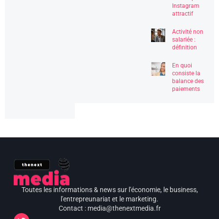
Instagram
attractif
Activité non
salariée :
définition
En quoi
consiste la
balance des
paiements
Toutes les informations & news sur l'économie, le business,
l'entrepreunariat et le marketing.
Contact : media@thenextmedia.fr