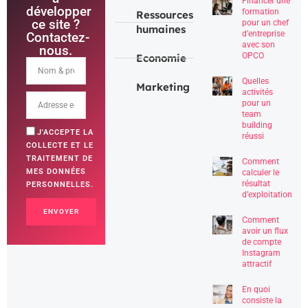
Financer une
développer
formation
Ressources
ce site ?
pour un chef
humaines
d’entreprise
Contactez-
avec son
nous.
OPCO
Economie
Quelles
Marketing
activités
pour un
team
building
J'ACCEPTE LA
réussi
COLLECTE ET LE
TRAITEMENT DE
Comment
MES DONNÉES
calculer le
résultat
PERSONNELLES.
d’exploitation
ENVOYER
Comment
avoir un flux
de compte
Instagram
attractif
En quoi
consiste la