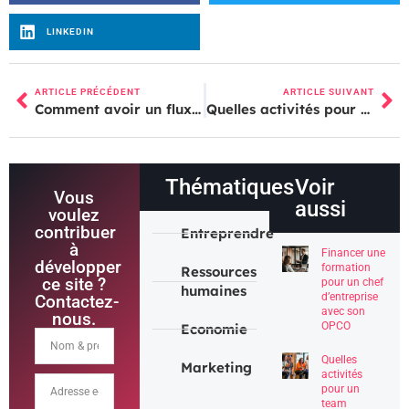
LINKEDIN
ARTICLE PRÉCÉDENT
ARTICLE SUIVANT
Comment avoir un flux de compte Instagram attractif
Quelles activités pour un team building réussi
Thématiques
Voir
Vous
aussi
voulez
contribuer
Entreprendre
à
Financer une
développer
formation
Ressources
ce site ?
pour un chef
humaines
d’entreprise
Contactez-
avec son
nous.
OPCO
Economie
Quelles
Marketing
activités
pour un
team